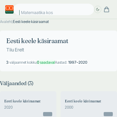
Matemaatika kosm
Avaleht
/
Eesti keele käsiraamat
Täpsem
Täpsem
otsing
otsing
Eesti keele käsiraamat
Tiiu Erelt
3
väljaannet kokku
0
saadaval
Aastad:
1997
–
2020
Väljaanded (
3
)
Eesti keele käsiraamat
Eesti keele käsiraamat
2020
2000
Otsas
Otsas