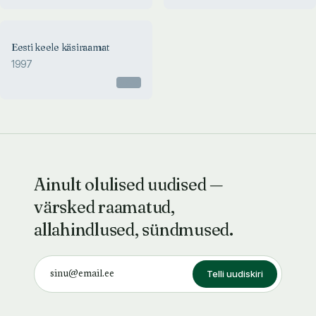
Eesti keele käsiraamat
1997
Otsas
Ainult olulised uudised —
värsked raamatud,
allahindlused, sündmused.
Telli uudiskiri