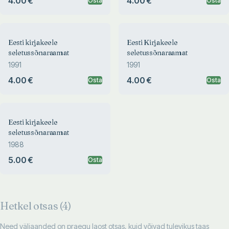
4.00 €
4.00 €
Osta
Osta
Eesti kirjakeele
Eesti Kirjakeele
seletussõnaraamat
seletussõnaraamat
1991
1991
4.00 €
4.00 €
Osta
Osta
Eesti kirjakeele
seletussõnaraamat
1988
5.00 €
Osta
Hetkel otsas (
4
)
Need väljaanded on praegu laost otsas, kuid võivad tulevikus taas