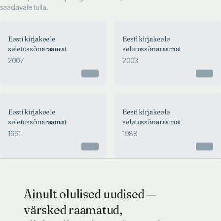
saadavale tulla.
Eesti kirjakeele
Eesti kirjakeele
seletussõnaraamat
seletussõnaraamat
2007
2003
Otsas
Otsas
Eesti kirjakeele
Eesti kirjakeele
seletussõnaraamat
seletussõnaraamat
1991
1988
Otsas
Otsas
Ainult olulised uudised —
värsked raamatud,