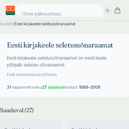
Enne päikesetõusu
Avaleht
/
Eesti kirjakeele seletussõnaraamat
Täpsem
Täpsem
otsing
otsing
Eesti kirjakeele seletussõnaraamat
Eesti kirjakeele seletussõnaraamat on eesti keele
põhjalik seletav sõnaraamat.
Eesti keeleteaduse põhiteos
31
väljaannet kokku
27
saadaval
Aastad:
1988
–
2008
Saadaval (
27
)