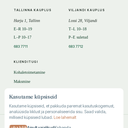
TALLINNA KAUPLUS
VILJANDI KAUPLUS
Harju 1, Tallinn
Lossi 28, Viljandi
E–R 10–19
T–L 10–18
L–P 10–17
P–E suletud
683 7711
683 7712
KLIENDITUGI
Kohaletoimetamine
Maksmine
Tagastamine
Kasutame küpsiseid
KKK
Kasutame küpsiseid, et pakkuda paremat kasutuskogemust,
analüüsida liiklust ja personaliseerida sisu. Saad valida,
milliseid küpsiseid lubad.
Loe lahemalt
© 1995–
2026
Kuutõrvaja OÜ · reg. 10463994
Luba kõik
Ainult vajalikud
Kohanda
·
·
·