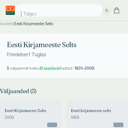
Tulge jub
Avaleht
/
Eesti Kirjameeste Selts
Täpsem
Täpsem
otsing
otsing
Eesti Kirjameeste Selts
Friedebert Tuglas
5
väljaannet kokku
0
saadaval
Aastad:
1931
–
2009
Väljaanded (
5
)
Eesti Kirjameeste Selts
Eesti kirjameeste selts
2009
1958
Otsas
Otsas