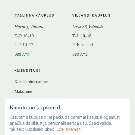
TALLINNA KAUPLUS
VILJANDI KAUPLUS
Harju 1, Tallinn
Lossi 28, Viljandi
E–R 10–19
T–L 10–18
L–P 10–17
P–E suletud
683 7711
683 7712
KLIENDITUGI
Kohaletoimetamine
Maksmine
Tagastamine
Kasutame küpsiseid
KKK
Kasutame küpsiseid, et pakkuda paremat kasutuskogemust,
analüüsida liiklust ja personaliseerida sisu. Saad valida,
milliseid küpsiseid lubad.
Loe lahemalt