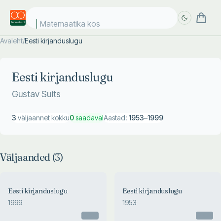
Matemaatika kosmo
Avaleht
/
Eesti kirjanduslugu
Täpsem
Täpsem
otsing
otsing
Eesti kirjanduslugu
Gustav Suits
3
väljaannet kokku
0
saadaval
Aastad:
1953
–
1999
Väljaanded (
3
)
Eesti kirjanduslugu
Eesti kirjanduslugu
1999
1953
Otsas
Otsas