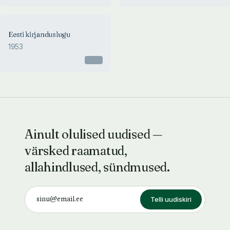
Eesti kirjanduslugu
1953
Otsas
Ainult olulised uudised —
värsked raamatud,
allahindlused, sündmused.
Telli uudiskiri