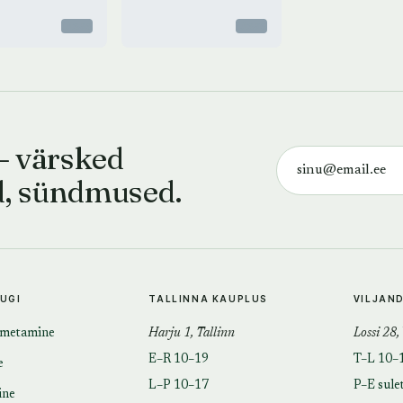
Otsas
Otsas
— värsked
d, sündmused.
TUGI
TALLINNA KAUPLUS
VILJAN
imetamine
Harju 1, Tallinn
Lossi 28,
E–R 10–19
T–L 10–
e
L–P 10–17
P–E sule
ine