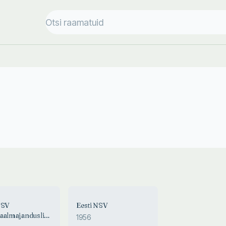
NSV
Eesti NSV
aalmajanduslikust
1956
utasemest