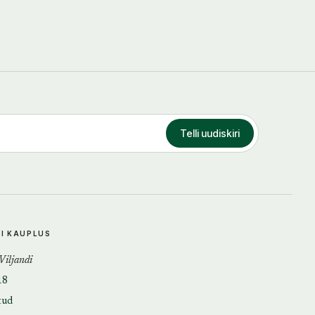
Telli uudiskiri
DI KAUPLUS
 Viljandi
18
tud