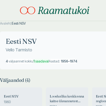
Avaleht
/
Eesti NSV
Otsi täpsemalt
Otsi täpsemalt
Eesti NSV
Vello Tarmisto
4
väljaannet kokku
1
saadaval
Aastad:
1956
–
1974
Väljaanded (
4
)
Eesti NSV
Loodusliku keskkonna
Eesti 
kaitse ülesannetest
region
1960
seoses tööstuse
areng