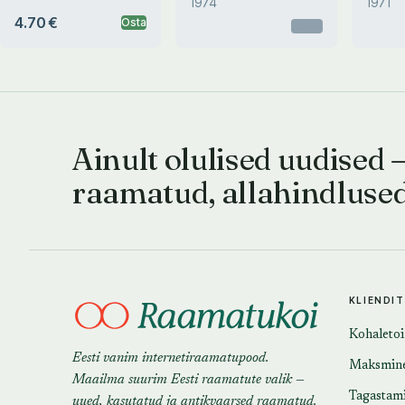
1974
1971
arenemise ja
4.70 €
Osta
Otsas
paigutusega Eesti
NSV-s
Ainult olulised uudised 
raamatud, allahindluse
KLIENDI
Kohaleto
Eesti vanim internetiraamatupood.
Maksmin
Maailma suurim Eesti raamatute valik —
Tagastam
uued, kasutatud ja antikvaarsed raamatud.