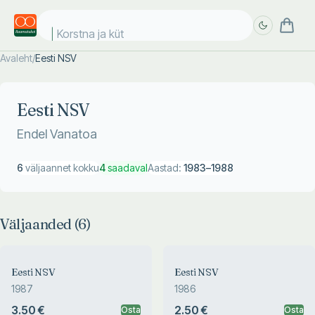
Korstna ja kütt
Avaleht
/
Eesti NSV
Täpsem
Täpsem
otsing
otsing
Eesti NSV
Endel Vanatoa
6
väljaannet kokku
4
saadaval
Aastad:
1983
–
1988
Väljaanded (
6
)
Eesti NSV
Eesti NSV
1987
1986
3.50 €
2.50 €
Osta
Osta