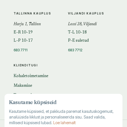
TALLINNA KAUPLUS
VILJANDI KAUPLUS
Harju 1, Tallinn
Lossi 28, Viljandi
E–R 10–19
T–L 10–18
L–P 10–17
P–E suletud
683 7711
683 7712
KLIENDITUGI
Kohaletoimetamine
Maksmine
Tagastamine
Kasutame küpsiseid
KKK
Kasutame küpsiseid, et pakkuda paremat kasutuskogemust,
analüüsida liiklust ja personaliseerida sisu. Saad valida,
milliseid küpsiseid lubad.
Loe lahemalt