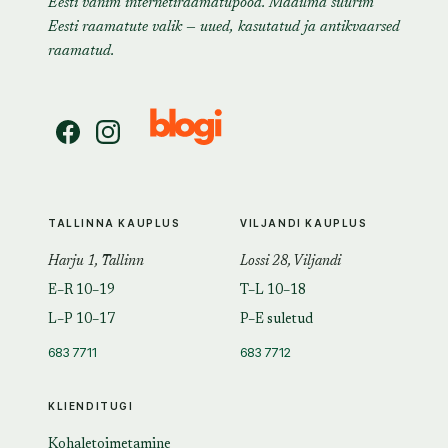
Eesti vanim internetiraamatupood. Maailma suurim
Eesti raamatute valik — uued, kasutatud ja antikvaarsed
raamatud.
TALLINNA KAUPLUS
VILJANDI KAUPLUS
Harju 1, Tallinn
Lossi 28, Viljandi
E–R 10–19
T–L 10–18
L–P 10–17
P–E suletud
683 7711
683 7712
KLIENDITUGI
Kohaletoimetamine