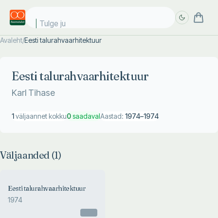
Tulge jub
Avaleht
/
Eesti talurahvaarhitektuur
Täpsem
Täpsem
otsing
otsing
Eesti talurahvaarhitektuur
Karl Tihase
1
väljaannet kokku
0
saadaval
Aastad:
1974
–
1974
Väljaanded (
1
)
Eesti talurahvaarhitektuur
1974
Otsas