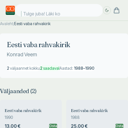
Tulge juba! Läki koo
Avaleht
/
Eesti vaba rahvakirik
Täpsem
Täpsem
otsing
otsing
Eesti vaba rahvakirik
Konrad Veem
2
väljaannet kokku
2
saadaval
Aastad:
1988
–
1990
Väljaanded (
2
)
Eesti vaba rahvakirik
Eesti vaba rahvakirik
1990
1988
13.00 €
25.00 €
Osta
Osta