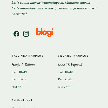
Eesti vanim internetiraamatupood. Maailma suurim
Eesti raamatute valik — uued, kasutatud ja antikvaarsed
raamatud.
TALLINNA KAUPLUS
VILJANDI KAUPLUS
Harju 1, Tallinn
Lossi 28, Viljandi
E–R 10–19
T–L 10–18
L–P 10–17
P–E suletud
683 7711
683 7712
KLIENDITUGI