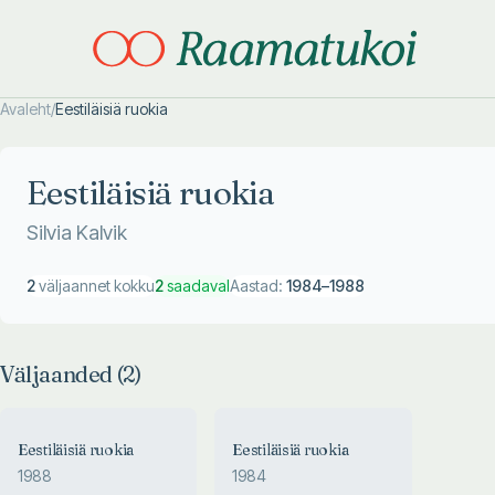
Avaleht
/
Eestiläisiä ruokia
Otsi täpsemalt
Otsi täpsemalt
Eestiläisiä ruokia
Silvia Kalvik
2
väljaannet kokku
2
saadaval
Aastad:
1984
–
1988
Väljaanded (
2
)
Eestiläisiä ruokia
Eestiläisiä ruokia
1988
1984