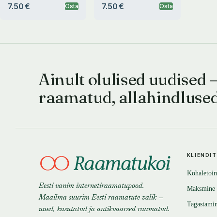
7.50 €
7.50 €
Osta
Osta
Ainult olulised uudised 
raamatud, allahindluse
KLIENDI
Kohaletoi
Eesti vanim internetiraamatupood.
Maksmine
Maailma suurim Eesti raamatute valik —
Tagastami
uued, kasutatud ja antikvaarsed raamatud.