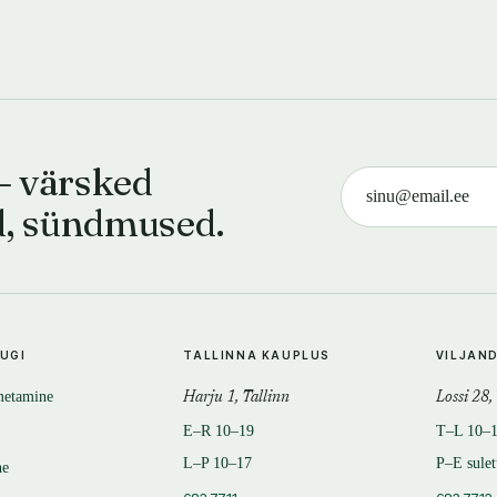
— värsked
d, sündmused.
TUGI
TALLINNA KAUPLUS
VILJAN
metamine
Harju 1, Tallinn
Lossi 28,
E–R 10–19
T–L 10–
L–P 10–17
P–E sule
ne