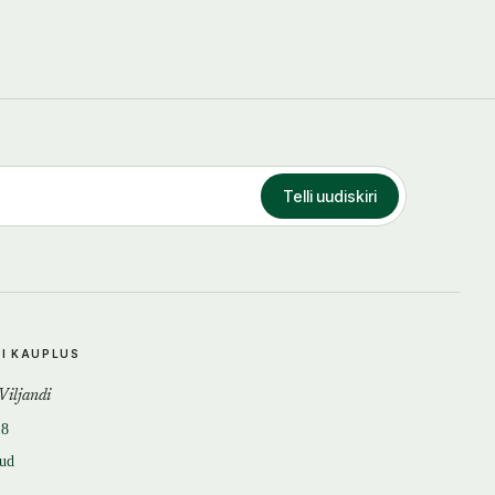
Telli uudiskiri
DI KAUPLUS
 Viljandi
18
tud