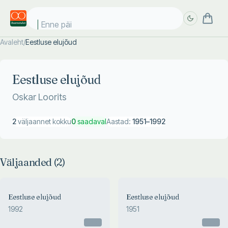
Enne päik
Avaleht
/
Eestluse elujõud
Täpsem
Täpsem
otsing
otsing
Eestluse elujõud
Oskar Loorits
2
väljaannet kokku
0
saadaval
Aastad:
1951
–
1992
Väljaanded (
2
)
Eestluse elujõud
Eestluse elujõud
1992
1951
Otsas
Otsas