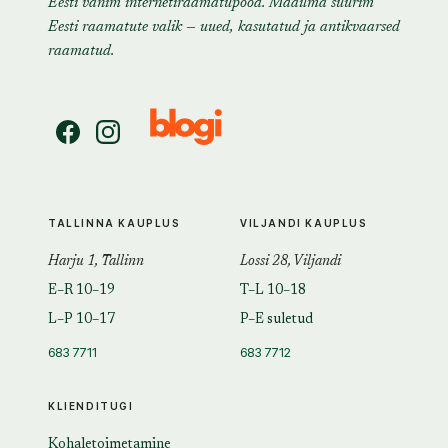
Eesti vanim internetiraamatupood. Maailma suurim
Eesti raamatute valik — uued, kasutatud ja antikvaarsed
raamatud.
TALLINNA KAUPLUS
VILJANDI KAUPLUS
Harju 1, Tallinn
Lossi 28, Viljandi
E–R 10–19
T–L 10–18
L–P 10–17
P–E suletud
683 7711
683 7712
KLIENDITUGI
Kohaletoimetamine