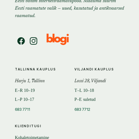
Eesti vanim internetiraamatupood. Maailma suurim
Eesti raamatute valik — uued, kasutatud ja antikvaarsed
raamatud.
TALLINNA KAUPLUS
VILJANDI KAUPLUS
Harju 1, Tallinn
Lossi 28, Viljandi
E–R 10–19
T–L 10–18
L–P 10–17
P–E suletud
683 7711
683 7712
KLIENDITUGI
Kohaletoimetamine