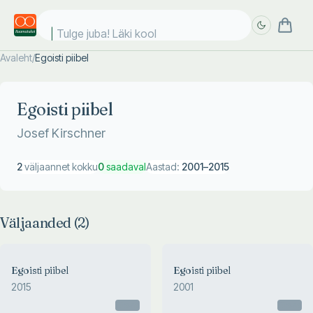
Tulge juba! Läki kooli
Avaleht
/
Egoisti piibel
Täpsem
Täpsem
otsing
otsing
Egoisti piibel
Josef Kirschner
2
väljaannet kokku
0
saadaval
Aastad:
2001
–
2015
Väljaanded (
2
)
Egoisti piibel
Egoisti piibel
2015
2001
Otsas
Otsas