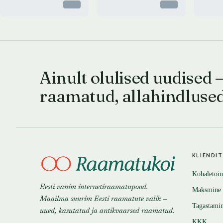
Otsas
Otsas
Ainult olulised uudised 
raamatud, allahindluse
KLIENDI
Kohaletoi
Eesti vanim internetiraamatupood.
Maksmine
Maailma suurim Eesti raamatute valik —
Tagastami
uued, kasutatud ja antikvaarsed raamatud.
KKK