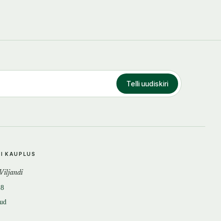
Telli uudiskiri
DI KAUPLUS
 Viljandi
18
tud