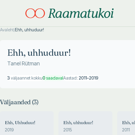
Avaleht
/
Ehh, uhhuduur!
Otsi täpsemalt
Otsi täpsemalt
Ehh, uhhuduur!
Tanel Rütman
3
väljaannet kokku
0
saadaval
Aastad:
2011
–
2019
Väljaanded (
3
)
Ehh, Uhhuduur!
Ehh, uhhuduur!
Ehh, u
2019
2015
2011