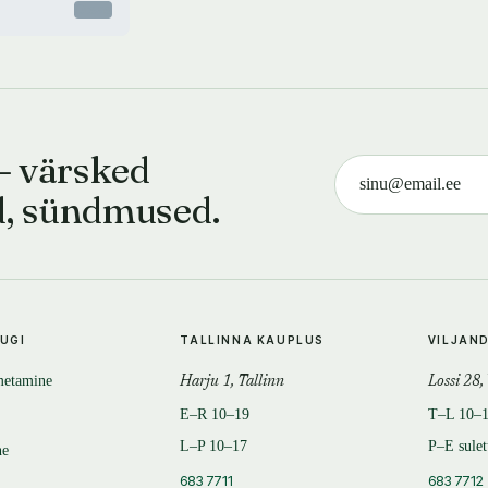
Otsas
— värsked
d, sündmused.
TUGI
TALLINNA KAUPLUS
VILJAN
metamine
Harju 1, Tallinn
Lossi 28,
E–R 10–19
T–L 10–
L–P 10–17
P–E sule
ne
683 7711
683 7712