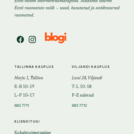
Eesti vanim internetiraamatupood. Maailma suurim
Eesti raamatute valik — uued, kasutatud ja antikvaarsed
raamatud.
TALLINNA KAUPLUS
VILJANDI KAUPLUS
Harju 1, Tallinn
Lossi 28, Viljandi
E–R 10–19
T–L 10–18
L–P 10–17
P–E suletud
683 7711
683 7712
KLIENDITUGI
Kohaletoimetamine