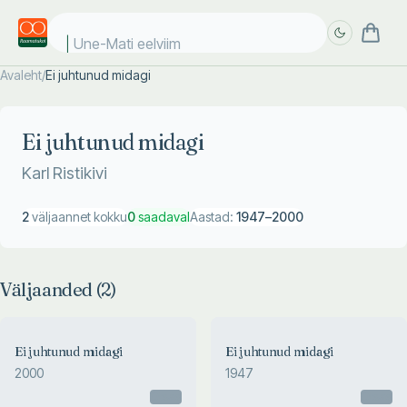
Une-Mati eelviima
Avaleht
/
Ei juhtunud midagi
Täpsem
Täpsem
otsing
otsing
Ei juhtunud midagi
Karl Ristikivi
2
väljaannet kokku
0
saadaval
Aastad:
1947
–
2000
Väljaanded (
2
)
Ei juhtunud midagi
Ei juhtunud midagi
2000
1947
Otsas
Otsas