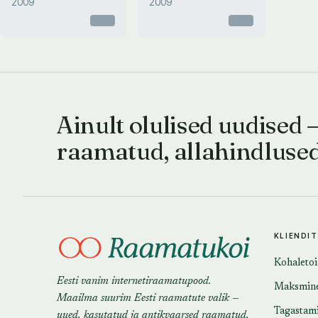
2009
2009
Otsas
Otsas
Ainult olulised uudised 
raamatud, allahindluse
KLIENDI
Kohaleto
Eesti vanim internetiraamatupood.
Maksmin
Maailma suurim Eesti raamatute valik —
Tagastam
uued, kasutatud ja antikvaarsed raamatud.