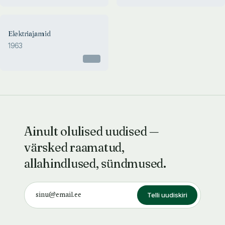
Elektriajamid
1963
Otsas
Ainult olulised uudised —
värsked raamatud,
allahindlused, sündmused.
Telli uudiskiri