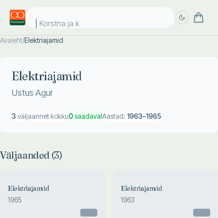
Korstna ja kü
Avaleht
/
Elektriajamid
Täpsem
Täpsem
otsing
otsing
Elektriajamid
Ustus Agur
3
väljaannet kokku
0
saadaval
Aastad:
1963
–
1965
Väljaanded (
3
)
1965
1963
Elektriajamid
Elektriajamid
ELEKTRIAJAMID
ELEKTRIAJAMID
1965
1963
Ustus Agur, Juhan Laugis
Ustus Agur
Otsas
Otsas