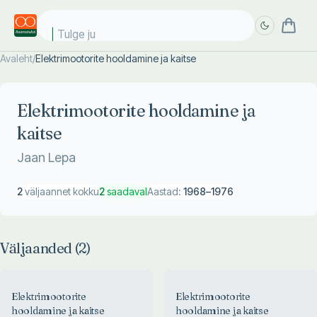
Tulge jub
Avaleht
/
Elektrimootorite hooldamine ja kaitse
Täpsem
Täpsem
otsing
otsing
Elektrimootorite hooldamine ja
kaitse
Jaan Lepa
2
väljaannet kokku
2
saadaval
Aastad:
1968
–
1976
Väljaanded (
2
)
Elektrimootorite
Elektrimootorite
hooldamine ja kaitse
hooldamine ja kaitse