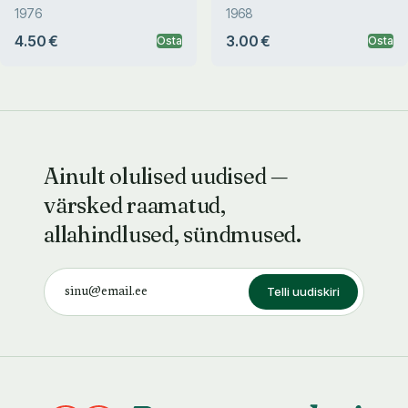
1976
1968
4.50 €
3.00 €
Osta
Osta
Ainult olulised uudised —
värsked raamatud,
allahindlused, sündmused.
Telli uudiskiri