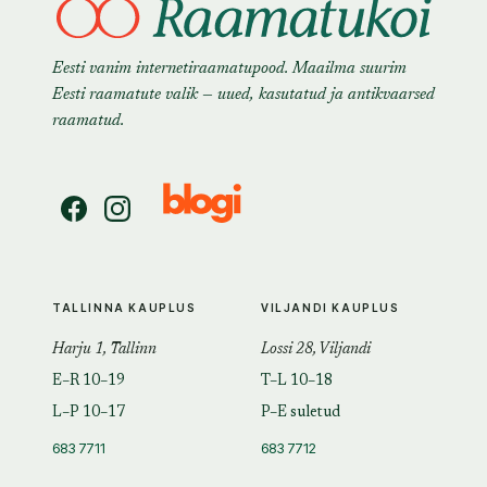
Eesti vanim internetiraamatupood. Maailma suurim
Eesti raamatute valik — uued, kasutatud ja antikvaarsed
raamatud.
TALLINNA KAUPLUS
VILJANDI KAUPLUS
Harju 1, Tallinn
Lossi 28, Viljandi
E–R 10–19
T–L 10–18
L–P 10–17
P–E suletud
683 7711
683 7712