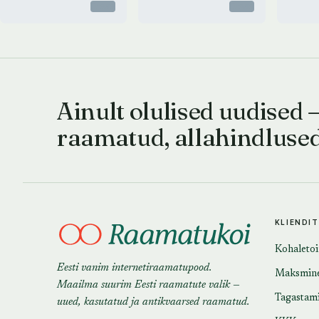
Otsas
Otsas
Ainult olulised uudised 
raamatud, allahindluse
KLIENDI
Kohaleto
Eesti vanim internetiraamatupood.
Maksmin
Maailma suurim Eesti raamatute valik —
Tagastam
uued, kasutatud ja antikvaarsed raamatud.