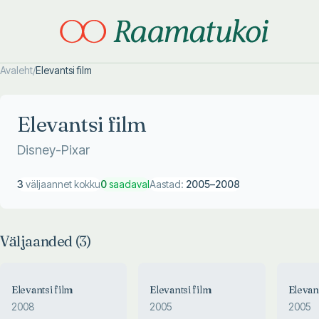
Avaleht
/
Elevantsi film
Otsi täpsemalt
Otsi täpsemalt
Elevantsi film
Disney-Pixar
3
väljaannet kokku
0
saadaval
Aastad:
2005
–
2008
Väljaanded (
3
)
Elevantsi film
Elevantsi film
Elevan
2008
2005
2005