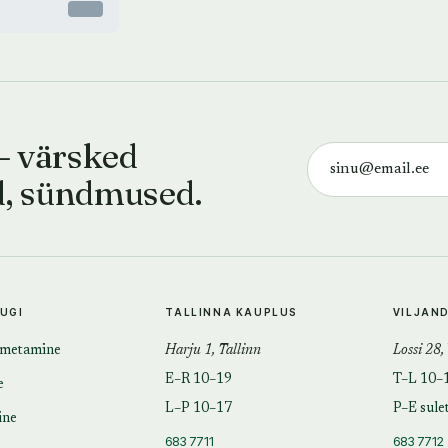
Otsas
— värsked
d, sündmused.
TUGI
TALLINNA KAUPLUS
VILJAN
imetamine
Harju 1, Tallinn
Lossi 28,
E–R 10–19
T–L 10–
e
L–P 10–17
P–E sule
ine
683 7711
683 7712