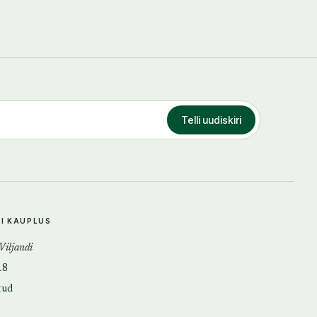
Telli uudiskiri
DI KAUPLUS
 Viljandi
18
tud