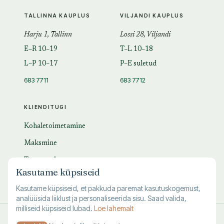
TALLINNA KAUPLUS
VILJANDI KAUPLUS
Harju 1, Tallinn
Lossi 28, Viljandi
E–R 10–19
T–L 10–18
L–P 10–17
P–E suletud
683 7711
683 7712
KLIENDITUGI
Kohaletoimetamine
Maksmine
Tagastamine
Kasutame küpsiseid
KKK
Kasutame küpsiseid, et pakkuda paremat kasutuskogemust,
analüüsida liiklust ja personaliseerida sisu. Saad valida,
milliseid küpsiseid lubad.
Loe lahemalt
© 1995–
2026
Kuutõrvaja OÜ · reg. 10463994