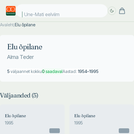
Une-Mati eelviima
Avaleht
/
Elu õpilane
Täpsem
Täpsem
otsing
otsing
Elu õpilane
Alma Teder
5
väljaannet kokku
0
saadaval
Aastad:
1954
–
1995
Väljaanded (
5
)
Elu õpilane
Elu õpilane
1995
1995
Otsas
Otsas