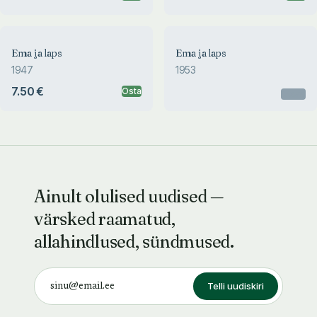
Ema ja laps
Ema ja laps
1947
1953
7.50 €
Osta
Otsas
Ainult olulised uudised —
värsked raamatud,
allahindlused, sündmused.
Telli uudiskiri