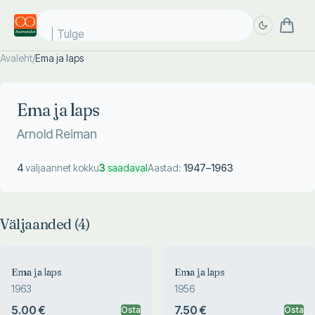
Tulge ju
Avaleht
/
Ema ja laps
Täpsem
Täpsem
otsing
otsing
Ema ja laps
Arnold Reiman
4
väljaannet kokku
3
saadaval
Aastad:
1947
–
1963
Väljaanded (
4
)
Ema ja laps
Ema ja laps
1963
1956
5.00 €
7.50 €
Osta
Osta