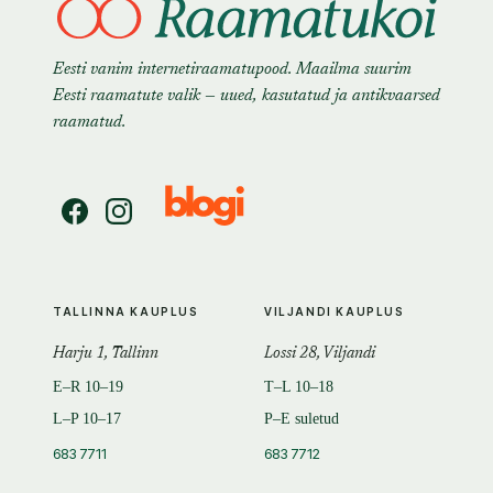
Eesti vanim internetiraamatupood. Maailma suurim
Eesti raamatute valik — uued, kasutatud ja antikvaarsed
raamatud.
TALLINNA KAUPLUS
VILJANDI KAUPLUS
Harju 1, Tallinn
Lossi 28, Viljandi
E–R 10–19
T–L 10–18
L–P 10–17
P–E suletud
683 7711
683 7712