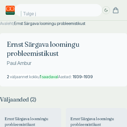
Tulge ju
Avaleht
/
Ernst Särgava loomingu probleemistikust
Täpsem
Täpsem
otsing
otsing
Ernst Särgava loomingu
probleemistikust
Paul Ambur
2
väljaannet kokku
1
saadaval
Aastad:
1939
–
1939
Väljaanded (
2
)
Ernst Särgava loomingu
Ernst Särgava loomingu
probleemistikust
probleemistikust