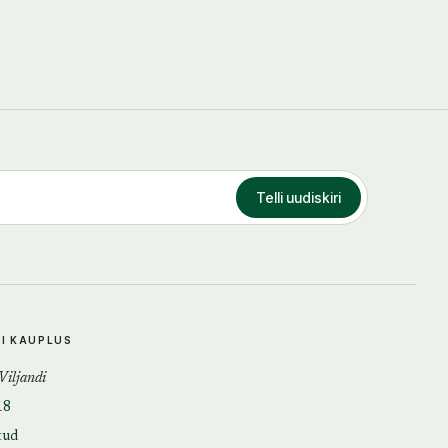
Telli uudiskiri
DI KAUPLUS
 Viljandi
18
tud