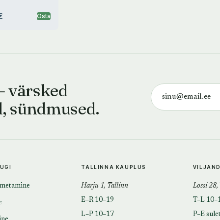
€
Osta
— värsked
d, sündmused.
TUGI
TALLINNA KAUPLUS
VILJAN
imetamine
Harju 1, Tallinn
Lossi 28,
E–R 10–19
T–L 10–
e
L–P 10–17
P–E sule
ine