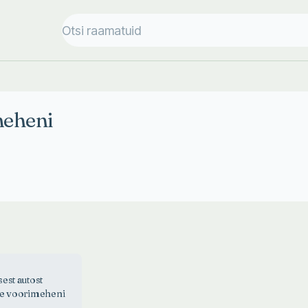
meheni
est autost
se voorimeheni