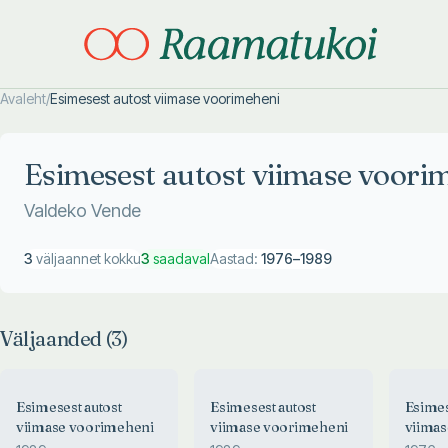
Avaleht
/
Esimesest autost viimase voorimeheni
Otsi täpsemalt
Otsi täpsemalt
Esimesest autost viimase voori
Valdeko Vende
3
väljaannet kokku
3
saadaval
Aastad:
1976
–
1989
Väljaanded (
3
)
Esimesest autost
Esimesest autost
Esimes
viimase voorimeheni
viimase voorimeheni
viima