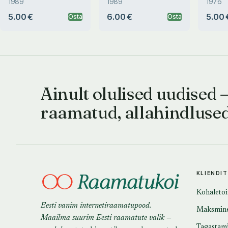
1989
1989
1976
5.00 €
6.00 €
5.00 
Osta
Osta
Ainult olulised uudised 
raamatud, allahindluse
KLIENDI
Kohaleto
Eesti vanim internetiraamatupood.
Maksmin
Maailma suurim Eesti raamatute valik —
Tagastam