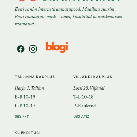
Eesti vanim internetiraamatupood. Maailma suurim
Eesti raamatute valik — uued, kasutatud ja antikvaarsed
raamatud.
TALLINNA KAUPLUS
VILJANDI KAUPLUS
Harju 1, Tallinn
Lossi 28, Viljandi
E–R 10–19
T–L 10–18
L–P 10–17
P–E suletud
683 7711
683 7712
KLIENDITUGI