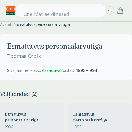
Une-Mati eelviimased k
Avaleht
/
Esmatutvus personaalarvutiga
Täpsem
Täpsem
otsing
otsing
Esmatutvus personaalarvutiga
Toomas Ordlik
2
väljaannet kokku
2
saadaval
Aastad:
1993
–
1994
Väljaanded (
2
)
Esmatutvus
Esmatutvus
personaalarvutiga
personaalarvutiga
1994
1993