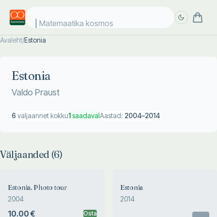
Matemaatika kosmose
Avaleht
/
Estonia
Täpsem
Täpsem
otsing
otsing
Estonia
Valdo Praust
6
väljaannet kokku
1
saadaval
Aastad:
2004
–
2014
Väljaanded (
6
)
Estonia. Photo tour
Estonia
2004
2014
10.00 €
Osta
Otsas