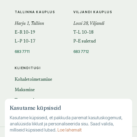
TALLINNA KAUPLUS
VILJANDI KAUPLUS
Harju 1, Tallinn
Lossi 28, Viljandi
E–R 10–19
T–L 10–18
L–P 10–17
P–E suletud
683 7711
683 7712
KLIENDITUGI
Kohaletoimetamine
Maksmine
Tagastamine
Kasutame küpsiseid
KKK
Kasutame küpsiseid, et pakkuda paremat kasutuskogemust,
analüüsida liiklust ja personaliseerida sisu. Saad valida,
milliseid küpsiseid lubad.
Loe lahemalt
© 1995–
2026
Kuutõrvaja OÜ · reg. 10463994