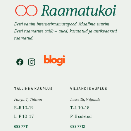
Eesti vanim internetiraamatupood. Maailma suurim
Eesti raamatute valik — uued, kasutatud ja antikvaarsed
raamatud.
TALLINNA KAUPLUS
VILJANDI KAUPLUS
Harju 1, Tallinn
Lossi 28, Viljandi
E–R 10–19
T–L 10–18
L–P 10–17
P–E suletud
683 7711
683 7712