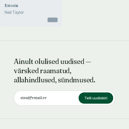
Estonia
Neil Taylor
Otsas
Ainult olulised uudised —
värsked raamatud,
allahindlused, sündmused.
Telli uudiskiri