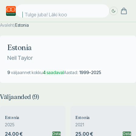
Tulge juba! Läki kool
Avaleht
/
Estonia
Täpsem
Täpsem
otsing
otsing
Estonia
Neil Taylor
9
väljaannet kokku
4
saadaval
Aastad:
1999
–
2025
Väljaanded (
9
)
Estonia
Estonia
2025
2021
24.00 €
25.00 €
Osta
Osta