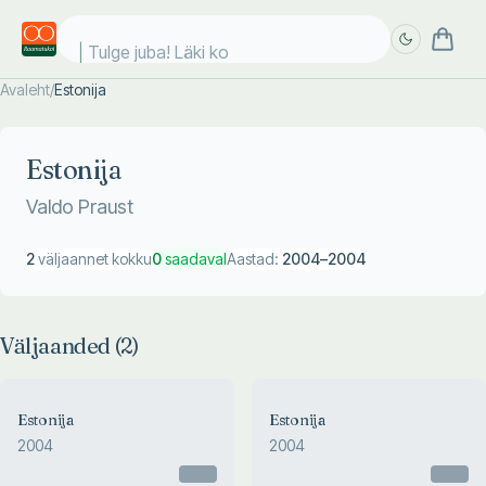
Tulge juba! Läki koo
Avaleht
/
Estonija
Täpsem
Täpsem
otsing
otsing
Estonija
Valdo Praust
2
väljaannet kokku
0
saadaval
Aastad:
2004
–
2004
Väljaanded (
2
)
Estonija
Estonija
2004
2004
Otsas
Otsas