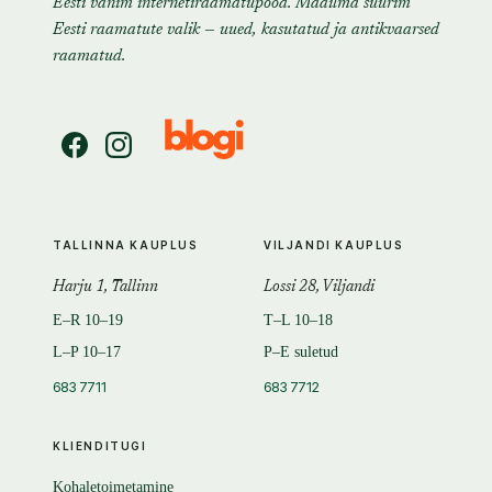
Eesti vanim internetiraamatupood. Maailma suurim
Eesti raamatute valik — uued, kasutatud ja antikvaarsed
raamatud.
TALLINNA KAUPLUS
VILJANDI KAUPLUS
Harju 1, Tallinn
Lossi 28, Viljandi
E–R 10–19
T–L 10–18
L–P 10–17
P–E suletud
683 7711
683 7712
KLIENDITUGI
Kohaletoimetamine