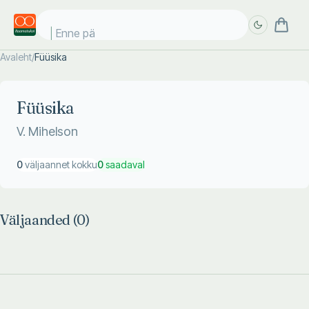
Enne päi
Avaleht
/
Füüsika
Täpsem
Täpsem
otsing
otsing
Füüsika
V. Mihelson
0
väljaannet kokku
0
saadaval
Väljaanded (
0
)