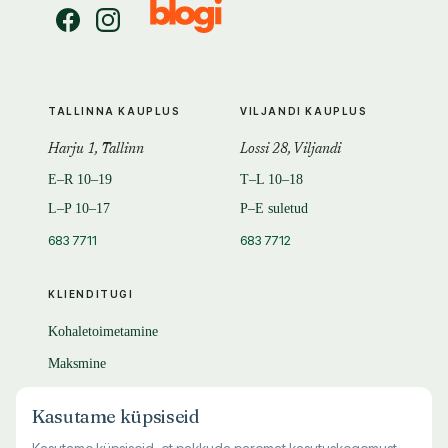
TALLINNA KAUPLUS
VILJANDI KAUPLUS
Harju 1, Tallinn
Lossi 28, Viljandi
E–R 10–19
T–L 10–18
L–P 10–17
P–E suletud
683 7711
683 7712
KLIENDITUGI
Kohaletoimetamine
Maksmine
Tagastamine
Kasutame küpsiseid
KKK