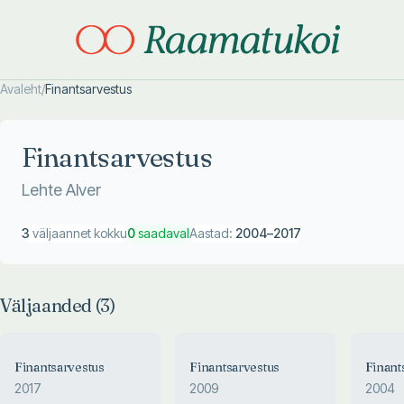
Avaleht
/
Finantsarvestus
Otsi täpsemalt
Otsi täpsemalt
Finantsarvestus
Lehte Alver
3
väljaannet kokku
0
saadaval
Aastad:
2004
–
2017
Väljaanded (
3
)
Finantsarvestus
Finantsarvestus
Finant
2017
2009
2004