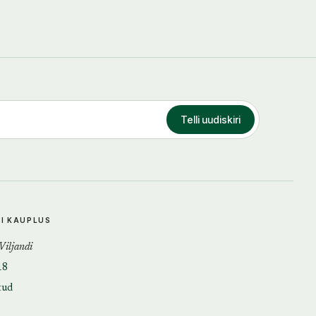
Telli uudiskiri
DI KAUPLUS
 Viljandi
18
tud