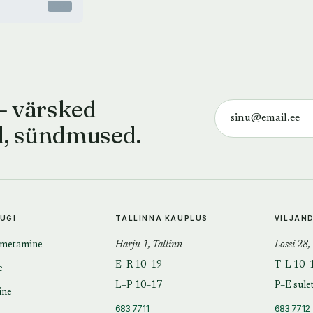
Otsas
— värsked
d, sündmused.
TUGI
TALLINNA KAUPLUS
VILJAN
imetamine
Harju 1, Tallinn
Lossi 28,
E–R 10–19
T–L 10–
e
L–P 10–17
P–E sule
ine
683 7711
683 7712