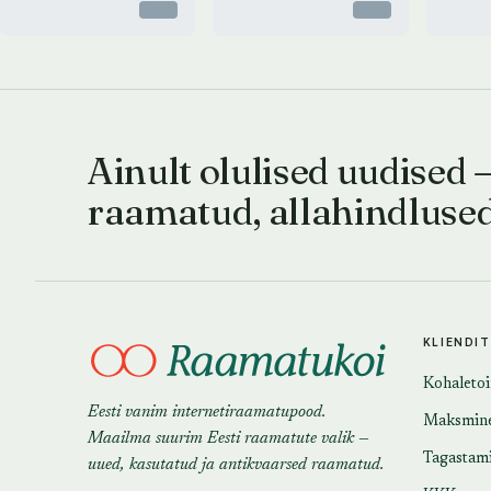
Otsas
Otsas
Ainult olulised uudised 
raamatud, allahindluse
KLIENDI
Kohaleto
Eesti vanim internetiraamatupood.
Maksmin
Maailma suurim Eesti raamatute valik —
Tagastam
uued, kasutatud ja antikvaarsed raamatud.