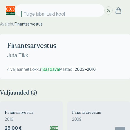
Tulge juba! Läki kooli
Avaleht
/
Finantsarvestus
Täpsem
Täpsem
otsing
otsing
Finantsarvestus
Juta Tikk
4
väljaannet kokku
1
saadaval
Aastad:
2003
–
2016
Väljaanded (
4
)
Finantsarvestus
Finantsarvestus
2016
2009
25.00 €
Osta
Otsas