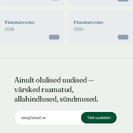
Finantsarvestus
Finantsarvestus
2008
2003
Otsas
Otsas
Ainult olulised uudised —
värsked raamatud,
allahindlused, sündmused.
Telli uudiskiri