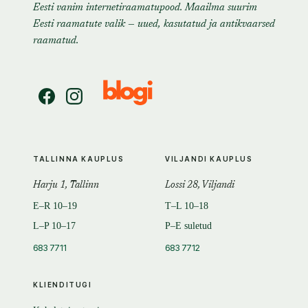
Eesti vanim internetiraamatupood. Maailma suurim
Eesti raamatute valik — uued, kasutatud ja antikvaarsed
raamatud.
TALLINNA KAUPLUS
VILJANDI KAUPLUS
Harju 1, Tallinn
Lossi 28, Viljandi
E–R 10–19
T–L 10–18
L–P 10–17
P–E suletud
683 7711
683 7712
KLIENDITUGI