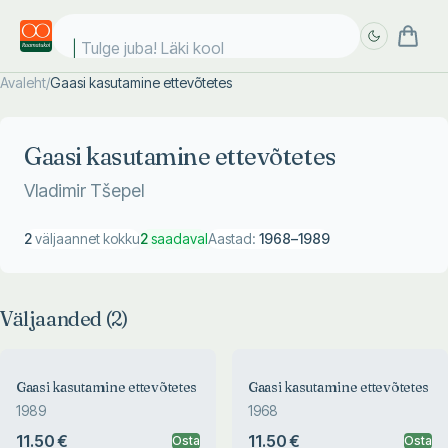
Tulge juba! Läki kooli
Avaleht
/
Gaasi kasutamine ettevõtetes
Täpsem
Täpsem
otsing
otsing
Gaasi kasutamine ettevõtetes
Vladimir Tšepel
2
väljaannet kokku
2
saadaval
Aastad:
1968
–
1989
Väljaanded (
2
)
Gaasi kasutamine ettevõtetes
Gaasi kasutamine ettevõtetes
1989
1968
11.50 €
11.50 €
Osta
Osta