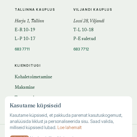
TALLINNA KAUPLUS
VILJANDI KAUPLUS
Harju 1, Tallinn
Lossi 28, Viljandi
E–R 10–19
T–L 10–18
L–P 10–17
P–E suletud
683 7711
683 7712
KLIENDITUGI
Kohaletoimetamine
Maksmine
Tagastamine
Kasutame küpsiseid
KKK
Kasutame küpsiseid, et pakkuda paremat kasutuskogemust,
analüüsida liiklust ja personaliseerida sisu. Saad valida,
milliseid küpsiseid lubad.
Loe lahemalt
© 1995–
2026
Kuutõrvaja OÜ · reg. 10463994