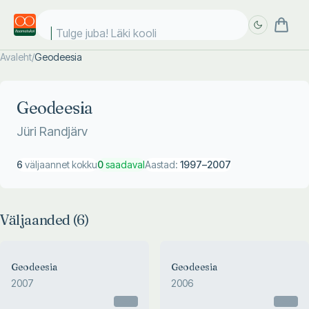
Tulge juba! Läki kooli!
Avaleht
/
Geodeesia
Täpsem
Täpsem
otsing
otsing
Geodeesia
Jüri Randjärv
6
väljaannet kokku
0
saadaval
Aastad:
1997
–
2007
Väljaanded (
6
)
Geodeesia
Geodeesia
2007
2006
Otsas
Otsas