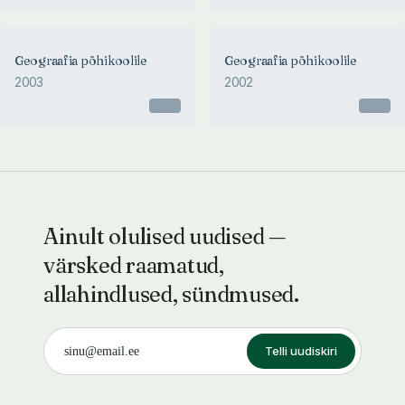
Geograafia põhikoolile
Geograafia põhikoolile
2003
2002
Otsas
Otsas
Ainult olulised uudised —
värsked raamatud,
allahindlused, sündmused.
Telli uudiskiri