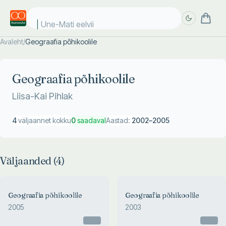
Une-Mati eelviima
Avaleht
/
Geograafia põhikoolile
Täpsem
Täpsem
otsing
otsing
Geograafia põhikoolile
Liisa-Kai Pihlak
4
väljaannet kokku
0
saadaval
Aastad:
2002
–
2005
Väljaanded (
4
)
Geograafia põhikoolile
Geograafia põhikoolile
2005
2003
Otsas
Otsas