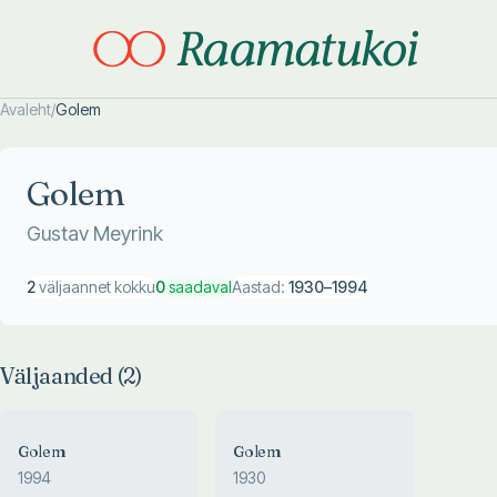
Avaleht
/
Golem
Otsi täpsemalt
Otsi täpsemalt
Golem
Gustav Meyrink
2
väljaannet kokku
0
saadaval
Aastad:
1930
–
1994
Väljaanded (
2
)
Golem
Golem
1994
1930