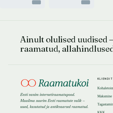
Otsas
Otsas
Ainult olulised uudised 
raamatud, allahindluse
KLIENDI
Kohaletoi
Eesti vanim internetiraamatupood.
Maksmine
Maailma suurim Eesti raamatute valik —
Tagastami
uued, kasutatud ja antikvaarsed raamatud.
KKK