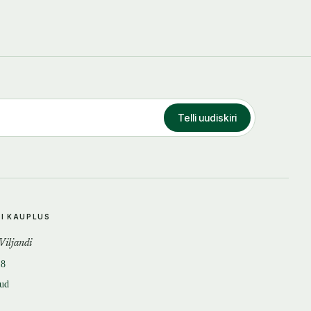
Telli uudiskiri
DI KAUPLUS
 Viljandi
18
tud