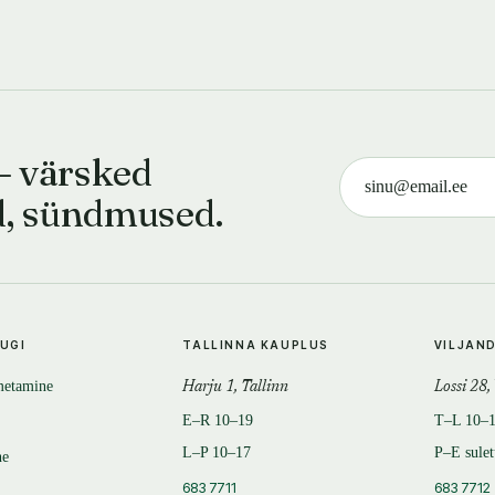
— värsked
d, sündmused.
TUGI
TALLINNA KAUPLUS
VILJAN
metamine
Harju 1, Tallinn
Lossi 28,
E–R 10–19
T–L 10–
L–P 10–17
P–E sule
ne
683 7711
683 7712