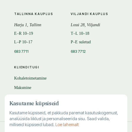
TALLINNA KAUPLUS
VILJANDI KAUPLUS
Harju 1, Tallinn
Lossi 28, Viljandi
E–R 10–19
T–L 10–18
L–P 10–17
P–E suletud
683 7711
683 7712
KLIENDITUGI
Kohaletoimetamine
Maksmine
Tagastamine
Kasutame küpsiseid
KKK
Kasutame küpsiseid, et pakkuda paremat kasutuskogemust,
analüüsida liiklust ja personaliseerida sisu. Saad valida,
milliseid küpsiseid lubad.
Loe lahemalt
© 1995–
2026
Kuutõrvaja OÜ · reg. 10463994