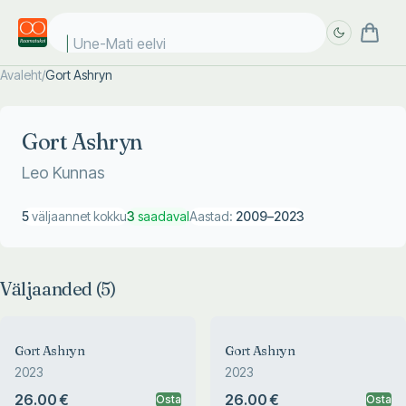
Une-Mati eelvii
Avaleht
/
Gort Ashryn
Täpsem
Täpsem
otsing
otsing
Gort Ashryn
Leo Kunnas
5
väljaannet kokku
3
saadaval
Aastad:
2009
–
2023
Väljaanded (
5
)
Gort Ashryn
Gort Ashryn
2023
2023
26.00 €
26.00 €
Osta
Osta