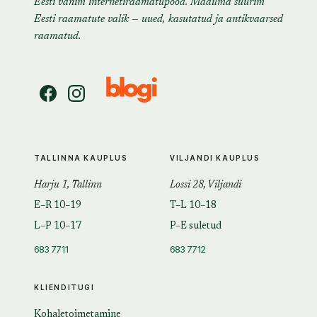
Eesti vanim internetiraamatupood. Maailma suurim
Eesti raamatute valik — uued, kasutatud ja antikvaarsed
raamatud.
TALLINNA KAUPLUS
VILJANDI KAUPLUS
Harju 1, Tallinn
Lossi 28, Viljandi
E–R 10–19
T–L 10–18
L–P 10–17
P–E suletud
683 7711
683 7712
KLIENDITUGI
Kohaletoimetamine