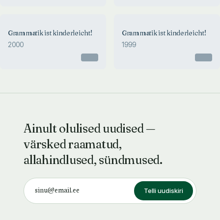
Grammatik ist kinderleicht!
Grammatik ist kinderleicht!
2000
1999
Otsas
Otsas
Ainult olulised uudised —
värsked raamatud,
allahindlused, sündmused.
Telli uudiskiri