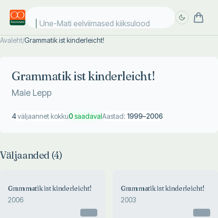
Une-Mati eelviimased kiiksulood
Avaleht
/
Grammatik ist kinderleicht!
Täpsem
Täpsem
otsing
otsing
Grammatik ist kinderleicht!
Maie Lepp
4
väljaannet kokku
0
saadaval
Aastad:
1999
–
2006
Väljaanded (
4
)
Grammatik ist kinderleicht!
Grammatik ist kinderleicht!
2006
2003
Otsas
Otsas