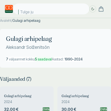
Tulge juba
Avaleht
/
Gulagi arhipelaag
Täpsem
Täpsem
otsing
otsing
Gulagi arhipelaag
Aleksandr Solženitsõn
7
väljaannet kokku
5
saadaval
Aastad:
1990
–
2024
Väljaanded (
7
)
Gulagi arhipelaag
Gulagi arhipelaag
2024
2024
32.00 €
30.00 €
Osta
Osta