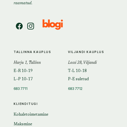
raamatud.
TALLINNA KAUPLUS
VILJANDI KAUPLUS
Harju 1, Tallinn
Lossi 28, Viljandi
E–R 10–19
T–L 10–18
L–P 10–17
P–E suletud
683 7711
683 7712
KLIENDITUGI
Kohaletoimetamine
Maksmine