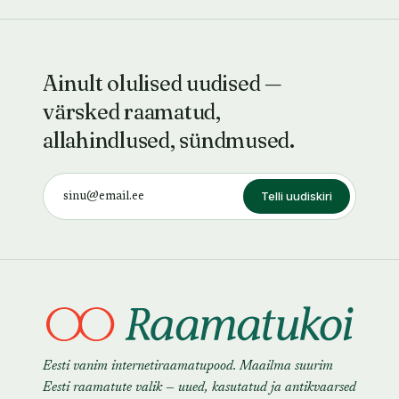
Ainult olulised uudised —
värsked raamatud,
allahindlused, sündmused.
Telli uudiskiri
Eesti vanim internetiraamatupood. Maailma suurim
Eesti raamatute valik — uued, kasutatud ja antikvaarsed