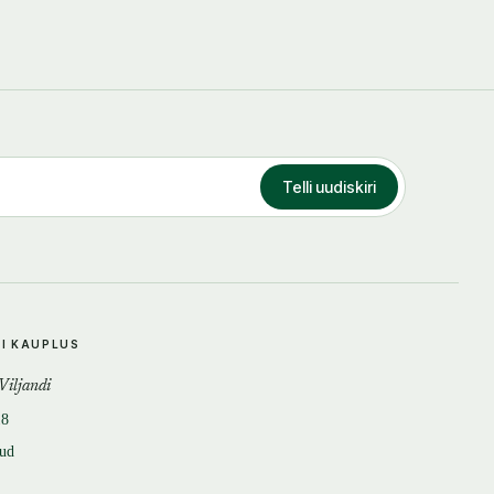
Telli uudiskiri
DI KAUPLUS
 Viljandi
18
tud