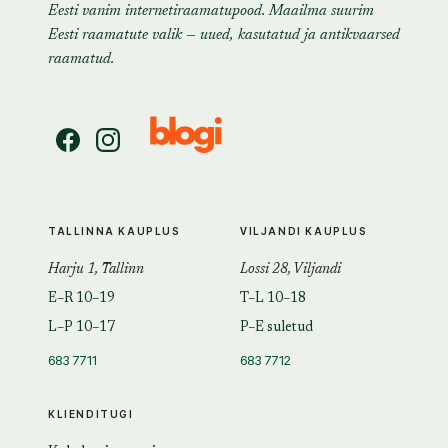
Eesti vanim internetiraamatupood. Maailma suurim
Eesti raamatute valik — uued, kasutatud ja antikvaarsed
raamatud.
TALLINNA KAUPLUS
VILJANDI KAUPLUS
Harju 1, Tallinn
Lossi 28, Viljandi
E–R 10–19
T–L 10–18
L–P 10–17
P–E suletud
683 7711
683 7712
KLIENDITUGI