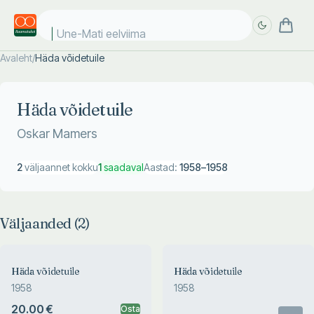
Une-Mati eelviimas
Avaleht
/
Häda võidetuile
Täpsem
Täpsem
otsing
otsing
Häda võidetuile
Oskar Mamers
2
väljaannet kokku
1
saadaval
Aastad:
1958
–
1958
Väljaanded (
2
)
Häda võidetuile
Häda võidetuile
1958
1958
20.00 €
Osta
Otsas