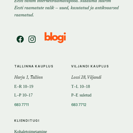
Eesti vanim internetiraamatupood. Maailma suurim
Eesti raamatute valik — uued, kasutatud ja antikvaarsed
raamatud.
TALLINNA KAUPLUS
VILJANDI KAUPLUS
Harju 1, Tallinn
Lossi 28, Viljandi
E–R 10–19
T–L 10–18
L–P 10–17
P–E suletud
683 7711
683 7712
KLIENDITUGI
Kohaletoimetamine