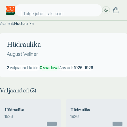
Tulge juba! Läki kooli
Avaleht
/
Hüdraulika
Täpsem
Täpsem
otsing
otsing
Hüdraulika
August Vellner
2
väljaannet kokku
0
saadaval
Aastad:
1926
–
1926
Väljaanded (
2
)
Hüdraulika
Hüdraulika
1926
1926
Otsas
Otsas