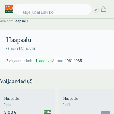
Tulge juba! Läki koo
Avaleht
/
Haapsalu
Täpsem
Täpsem
otsing
otsing
Haapsalu
Guido Raudver
2
väljaannet kokku
1
saadaval
Aastad:
1961
–
1965
Väljaanded (
2
)
Haapsalu
Haapsalu
1965
1961
3.00 €
Osta
Otsas