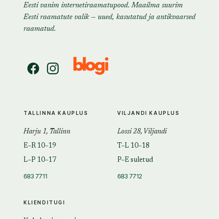
Eesti vanim internetiraamatupood. Maailma suurim
Eesti raamatute valik — uued, kasutatud ja antikvaarsed
raamatud.
TALLINNA KAUPLUS
VILJANDI KAUPLUS
Harju 1, Tallinn
Lossi 28, Viljandi
E–R 10–19
T–L 10–18
L–P 10–17
P–E suletud
683 7711
683 7712
KLIENDITUGI