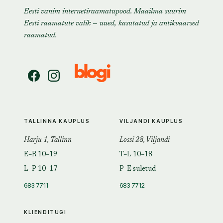
Eesti vanim internetiraamatupood. Maailma suurim
Eesti raamatute valik — uued, kasutatud ja antikvaarsed
raamatud.
TALLINNA KAUPLUS
VILJANDI KAUPLUS
Harju 1, Tallinn
Lossi 28, Viljandi
E–R 10–19
T–L 10–18
L–P 10–17
P–E suletud
683 7711
683 7712
KLIENDITUGI