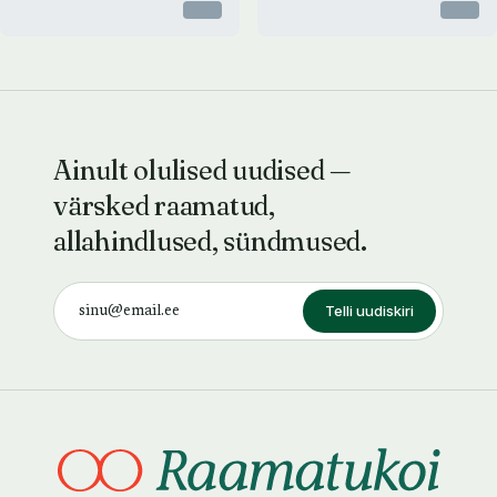
Otsas
Otsas
Ainult olulised uudised —
värsked raamatud,
allahindlused, sündmused.
Telli uudiskiri