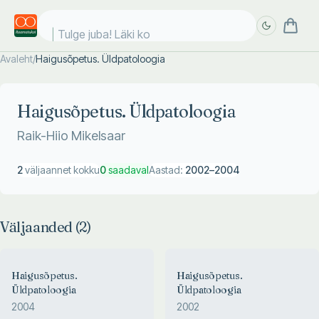
Tulge juba! Läki koo
Avaleht
/
Haigusõpetus. Üldpatoloogia
Täpsem
Täpsem
otsing
otsing
Haigusõpetus. Üldpatoloogia
Raik-Hiio Mikelsaar
2
väljaannet kokku
0
saadaval
Aastad:
2002
–
2004
Väljaanded (
2
)
Haigusõpetus.
Haigusõpetus.
Üldpatoloogia
Üldpatoloogia
2004
2002