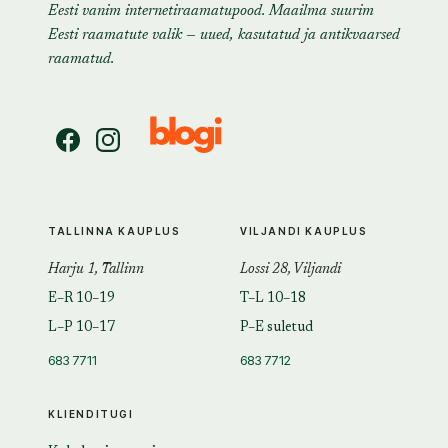
Eesti vanim internetiraamatupood. Maailma suurim
Eesti raamatute valik — uued, kasutatud ja antikvaarsed
raamatud.
TALLINNA KAUPLUS
VILJANDI KAUPLUS
Harju 1, Tallinn
Lossi 28, Viljandi
E–R 10–19
T–L 10–18
L–P 10–17
P–E suletud
683 7711
683 7712
KLIENDITUGI