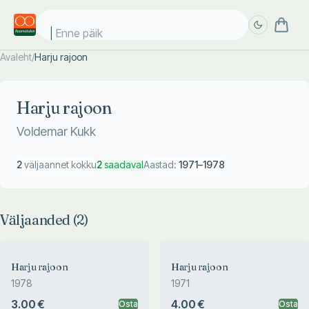
Enne päike
Avaleht
/
Harju rajoon
Täpsem
Täpsem
otsing
otsing
Harju rajoon
Voldemar Kukk
2
väljaannet kokku
2
saadaval
Aastad:
1971
–
1978
Väljaanded (
2
)
Harju rajoon
Harju rajoon
1978
1971
3.00 €
4.00 €
Osta
Osta