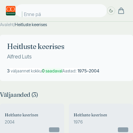
Enne päik
Avaleht
/
Heitluste keerises
Täpsem
Täpsem
otsing
otsing
Heitluste keerises
Alfred Luts
3
väljaannet kokku
0
saadaval
Aastad:
1975
–
2004
Väljaanded (
3
)
Heitluste keerises
Heitluste keerises
2004
1976
Otsas
Otsas