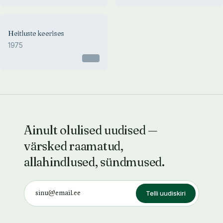
Heitluste keerises
1975
Otsas
Ainult olulised uudised —
värsked raamatud,
allahindlused, sündmused.
Telli uudiskiri