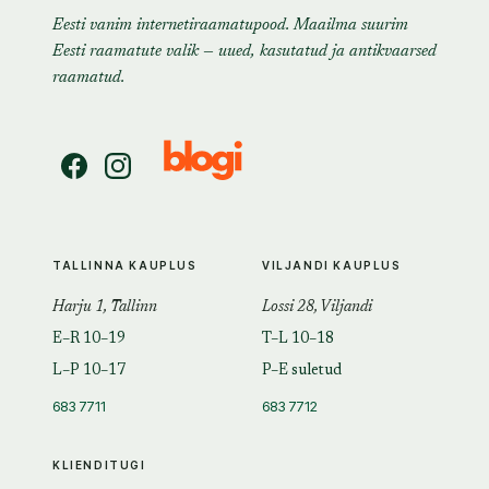
Eesti vanim internetiraamatupood. Maailma suurim
Eesti raamatute valik — uued, kasutatud ja antikvaarsed
raamatud.
TALLINNA KAUPLUS
VILJANDI KAUPLUS
Harju 1, Tallinn
Lossi 28, Viljandi
E–R 10–19
T–L 10–18
L–P 10–17
P–E suletud
683 7711
683 7712
KLIENDITUGI