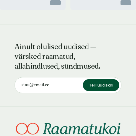
Otsas
Otsas
Ainult olulised uudised —
värsked raamatud,
allahindlused, sündmused.
Telli uudiskiri