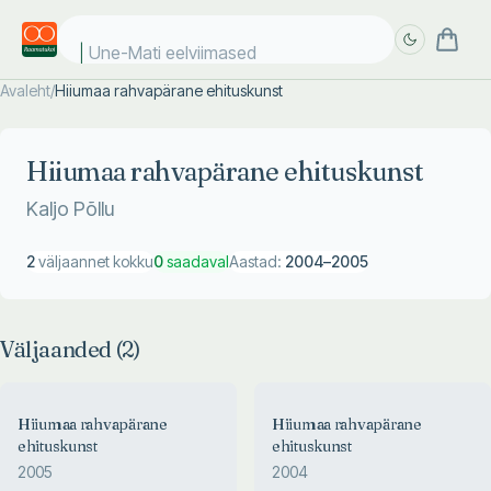
Une-Mati eelviimased k
Avaleht
/
Hiiumaa rahvapärane ehituskunst
Täpsem
Täpsem
otsing
otsing
Hiiumaa rahvapärane ehituskunst
Kaljo Põllu
2
väljaannet kokku
0
saadaval
Aastad:
2004
–
2005
Väljaanded (
2
)
Hiiumaa rahvapärane
Hiiumaa rahvapärane
ehituskunst
ehituskunst
2005
2004