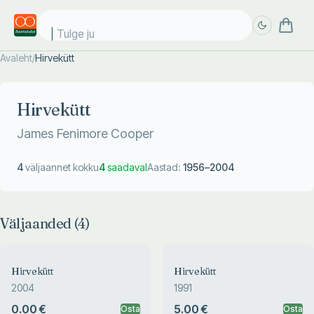
Tulge jub
Avaleht
/
Hirvekütt
Täpsem
Täpsem
otsing
otsing
Hirvekütt
James Fenimore Cooper
4
väljaannet kokku
4
saadaval
Aastad:
1956
–
2004
Väljaanded (
4
)
Hirvekütt
Hirvekütt
2004
1991
0.00 €
5.00 €
Osta
Osta