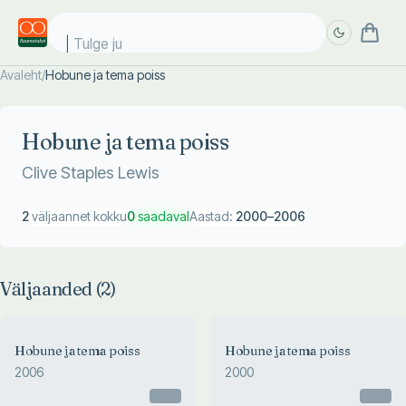
Tulge jub
Avaleht
/
Hobune ja tema poiss
Täpsem
Täpsem
otsing
otsing
Hobune ja tema poiss
Clive Staples Lewis
2
väljaannet kokku
0
saadaval
Aastad:
2000
–
2006
Väljaanded (
2
)
Hobune ja tema poiss
Hobune ja tema poiss
2006
2000
Otsas
Otsas