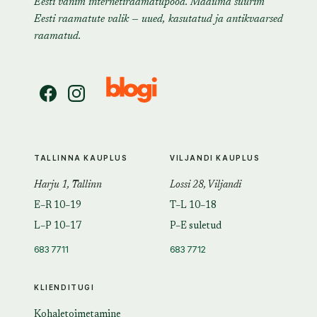
Eesti vanim internetiraamatupood. Maailma suurim
Eesti raamatute valik — uued, kasutatud ja antikvaarsed
raamatud.
TALLINNA KAUPLUS
VILJANDI KAUPLUS
Harju 1, Tallinn
Lossi 28, Viljandi
E–R 10–19
T–L 10–18
L–P 10–17
P–E suletud
683 7711
683 7712
KLIENDITUGI
Kohaletoimetamine