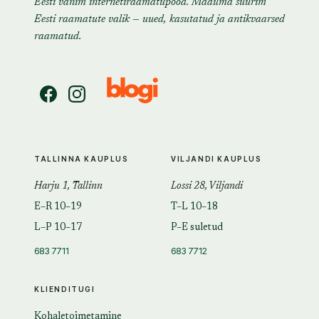
Eesti vanim internetiraamatupood. Maailma suurim
Eesti raamatute valik — uued, kasutatud ja antikvaarsed
raamatud.
TALLINNA KAUPLUS
VILJANDI KAUPLUS
Harju 1, Tallinn
Lossi 28, Viljandi
E–R 10–19
T–L 10–18
L–P 10–17
P–E suletud
683 7711
683 7712
KLIENDITUGI
Kohaletoimetamine