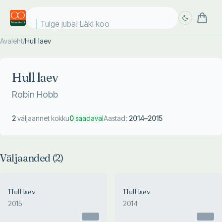
Tulge juba! Läki kool
Avaleht
/
Hull laev
Täpsem
Täpsem
otsing
otsing
Hull laev
Robin Hobb
2
väljaannet kokku
0
saadaval
Aastad:
2014
–
2015
Väljaanded (
2
)
Hull laev
Hull laev
2015
2014
Otsas
Otsas