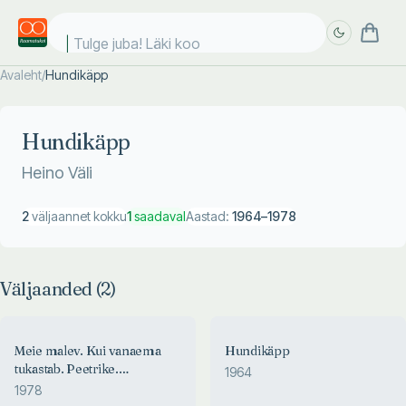
Tulge juba! Läki kool
Avaleht
/
Hundikäpp
Täpsem
Täpsem
otsing
otsing
Hundikäpp
Heino Väli
2
väljaannet kokku
1
saadaval
Aastad:
1964
–
1978
Väljaanded (
2
)
Meie malev. Kui vanaema
Hundikäpp
tukastab. Peetrike.
1964
Kuukaraadža lugu. Väike
1978
armas Berbara. Hundikäpp.