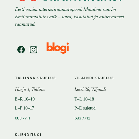
Eesti vanim internetiraamatupood. Maailma suurim
Eesti raamatute valik — uued, kasutatud ja antikvaarsed
raamatud.
TALLINNA KAUPLUS
VILJANDI KAUPLUS
Harju 1, Tallinn
Lossi 28, Viljandi
E–R 10–19
T–L 10–18
L–P 10–17
P–E suletud
683 7711
683 7712
KLIENDITUGI