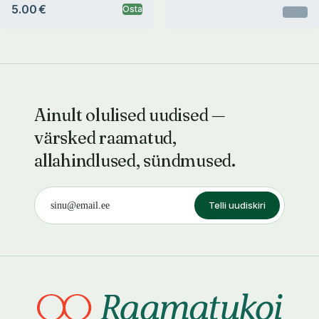
5.00 €
Osta
Otsas
Silver Ükssilm, Felslandi
hirmus mereröövel.
Kaevulood. Kuningajutt
Ainult olulised uudised —
värsked raamatud,
allahindlused, sündmused.
Telli uudiskiri