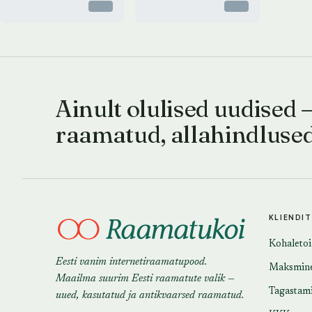
Otsas
Otsas
Ainult olulised uudised 
raamatud, allahindluse
KLIENDI
Kohaleto
Eesti vanim internetiraamatupood.
Maksmin
Maailma suurim Eesti raamatute valik —
Tagastam
uued, kasutatud ja antikvaarsed raamatud.