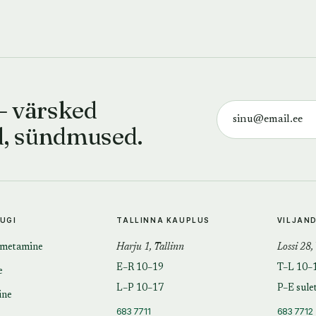
— värsked
d, sündmused.
TUGI
TALLINNA KAUPLUS
VILJAN
imetamine
Harju 1, Tallinn
Lossi 28,
E–R 10–19
T–L 10–
e
L–P 10–17
P–E sule
ine
683 7711
683 7712