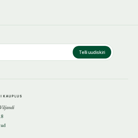
Telli uudiskiri
DI KAUPLUS
 Viljandi
18
tud