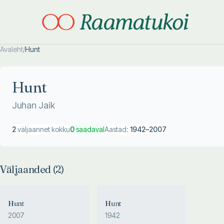
Avaleht
/
Hunt
Otsi täpsemalt
Otsi täpsemalt
Hunt
Juhan Jaik
2
väljaannet kokku
0
saadaval
Aastad:
1942
–
2007
Väljaanded (
2
)
Hunt
Hunt
2007
1942