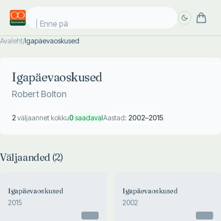
Enne päi
Avaleht
/
Igapäevaoskused
Täpsem
Täpsem
otsing
otsing
Igapäevaoskused
Robert Bolton
2
väljaannet kokku
0
saadaval
Aastad:
2002
–
2015
Väljaanded (
2
)
Igapäevaoskused
Igapäevaoskused
2015
2002
Otsas
Otsas