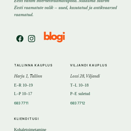
Eesti vanim internetiraamatupood. Maailma suurim
Eesti raamatute valik — uued, kasutatud ja antikvaarsed
raamatud.
TALLINNA KAUPLUS
VILJANDI KAUPLUS
Harju 1, Tallinn
Lossi 28, Viljandi
E–R 10–19
T–L 10–18
L–P 10–17
P–E suletud
683 7711
683 7712
KLIENDITUGI
Kohaletoimetamine